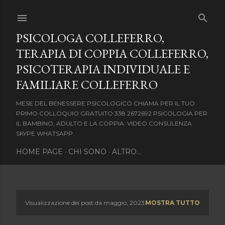
Passa ai contenuti principali
PSICOLOGA COLLEFERRO,
TERAPIA DI COPPIA COLLEFERRO,
PSICOTERAPIA INDIVIDUALE E
FAMILIARE COLLEFERRO
MESE DEL BENESSERE PSICOLOGICO CHIAMA PER IL TUO
PRIMO COLLOQUIO GRATUITO 338 2672692 PSICOLOGIA PER
IL BAMBINO, ADULTO E LA COPPIA. VIDEO CONSULENZA
SKYPE WHATSAPP.
HOME PAGE
CHI SONO
ALTRO…
Visualizzazione dei post da maggio, 2023
MOSTRA TUTTO
P