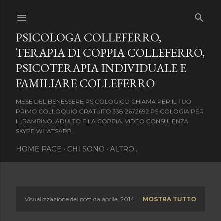
Passa ai contenuti principali
PSICOLOGA COLLEFERRO,
TERAPIA DI COPPIA COLLEFERRO,
PSICOTERAPIA INDIVIDUALE E
FAMILIARE COLLEFERRO
MESE DEL BENESSERE PSICOLOGICO CHIAMA PER IL TUO
PRIMO COLLOQUIO GRATUITO 338 2672692 PSICOLOGIA PER
IL BAMBINO, ADULTO E LA COPPIA. VIDEO CONSULENZA
SKYPE WHATSAPP.
HOME PAGE
CHI SONO
ALTRO…
Visualizzazione dei post da aprile, 2014
MOSTRA TUTTO
P