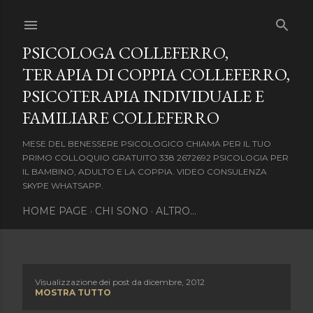
Passa ai contenuti principali
PSICOLOGA COLLEFERRO,
TERAPIA DI COPPIA COLLEFERRO,
PSICOTERAPIA INDIVIDUALE E
FAMILIARE COLLEFERRO
MESE DEL BENESSERE PSICOLOGICO CHIAMA PER IL TUO
PRIMO COLLOQUIO GRATUITO 338 2672692 PSICOLOGIA PER
IL BAMBINO, ADULTO E LA COPPIA. VIDEO CONSULENZA
SKYPE WHATSAPP.
HOME PAGE
CHI SONO
ALTRO…
Visualizzazione dei post da dicembre, 2012
P
MOSTRA TUTTO