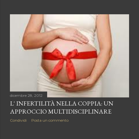
o
s
t
dicembre 28, 2012
L' INFERTILITÀ NELLA COPPIA: UN
APPROCCIO MULTIDISCIPLINARE
Condividi
Posta un commento