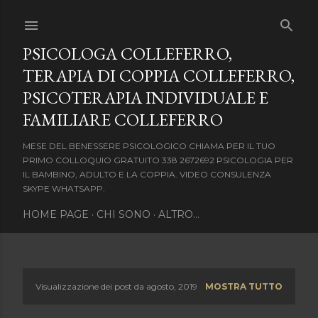
Passa ai contenuti principali
PSICOLOGA COLLEFERRO,
TERAPIA DI COPPIA COLLEFERRO,
PSICOTERAPIA INDIVIDUALE E
FAMILIARE COLLEFERRO
MESE DEL BENESSERE PSICOLOGICO CHIAMA PER IL TUO
PRIMO COLLOQUIO GRATUITO 338 2672692 PSICOLOGIA PER
IL BAMBINO, ADULTO E LA COPPIA. VIDEO CONSULENZA
SKYPE WHATSAPP.
HOME PAGE
CHI SONO
ALTRO…
Visualizzazione dei post da agosto, 2019
MOSTRA TUTTO
P